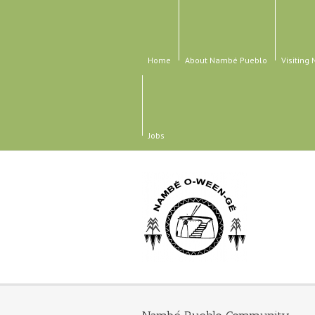
Home
About Nambé Pueblo
Visiting
Jobs